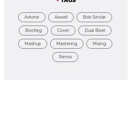
TAGS
Axtone
Axwell
Bob Sinclar
Bootleg
Cover
Dual Beat
Mashup
Mastering
Mixing
Remix