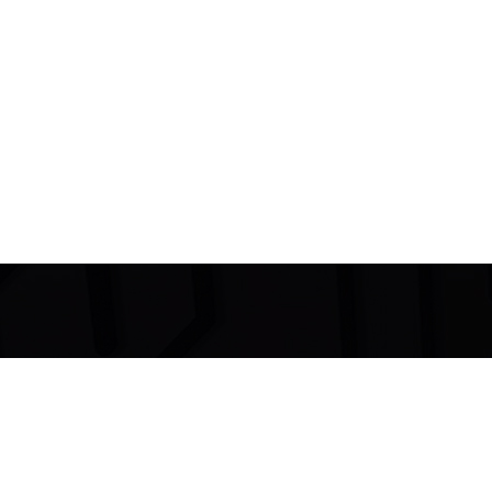
Dove le
parole
non arrivano…
La
musica
parla.