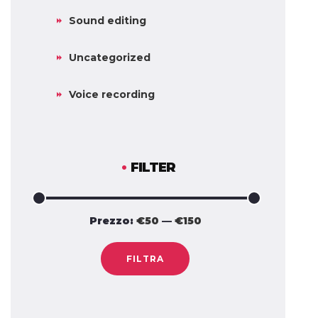
Sound editing
Uncategorized
Voice recording
FILTER
Prezzo:
€50
—
€150
Prezzo
Prezzo
Min
Max
FILTRA