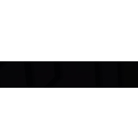
Dove le
parole
non arrivano…
La
musica
parla.
(Ludwig Van Beethoven)