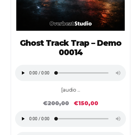
Ghost Track Trap – Demo
00014
[audio ...
€
200,00
€
150,00
Il
Il
prezzo
prezzo
originale
attuale
era:
è:
€200,00.
€150,00.