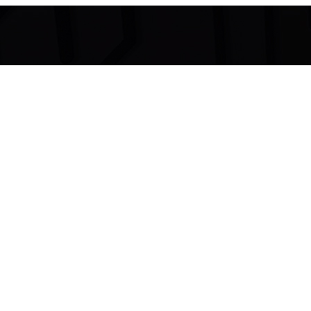
Dove le
parole
non arrivano…
La
musica
parla.
(Ludwig Van Beethoven)
OVERBEAT RECORDS DI A.F.
(c) P.IVA: 07806750720