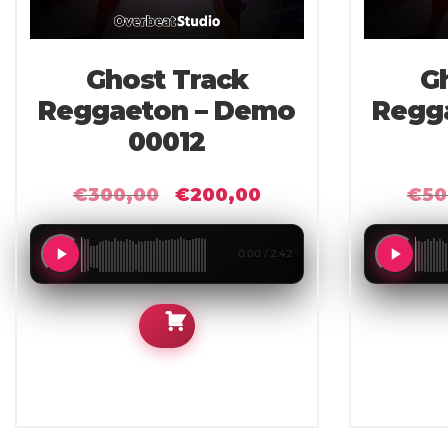
Ghost Track
G
Reggaeton – Demo
Regg
00012
€
300,00
€
200,00
€
50
Il
Il
prezzo
prezzo
originale
attuale
0:00 / 2:42
era:
è:
€300,00.
€200,00.