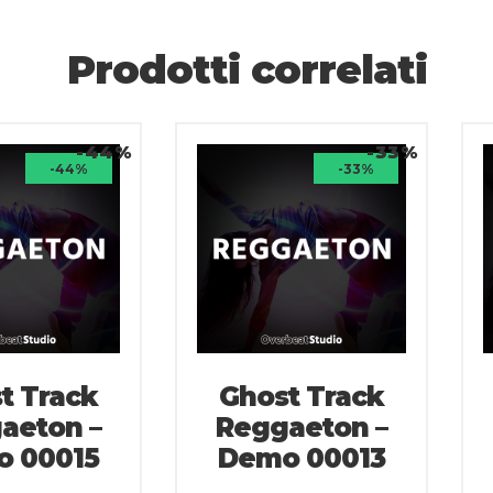
Prodotti correlati
-44%
-33%
-44%
-33%
t Track
Ghost Track
aeton –
Reggaeton –
 00015
Demo 00013