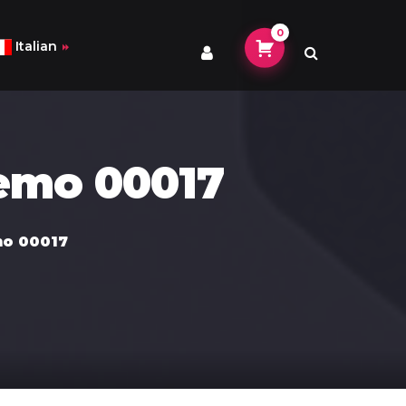
0
Italian
emo 00017
e (Simplified)
mo 00017
h
h
an
guese