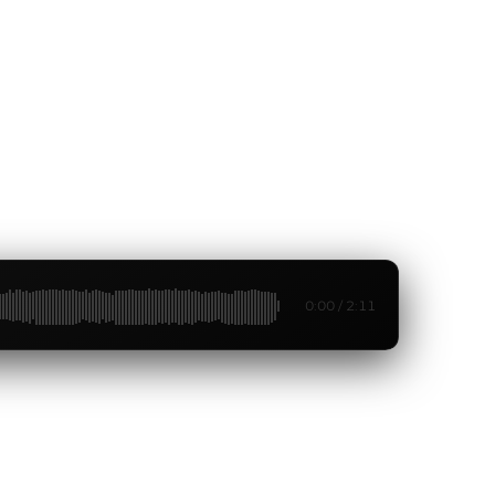
an
sh
0:00 / 2:11