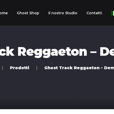
ome
Ghost Shop
Il nostro Studio
Contatti
Arabic
ack Reggaeton – D
Chines
Dutch
Prodotti
Ghost Track Reggaeton – De
Englis
Frenc
Germ
Italian
Portu