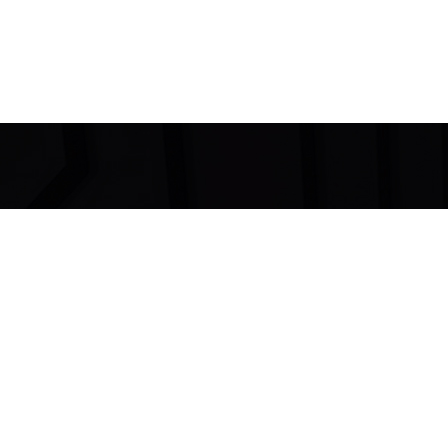
Contatti:
Ubicazione:
Via Nicolò Giudice,
CELLAMARE (BA)
Telefono/Whatsa
+393403413031