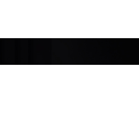
Newsletter
 8 70010
pp:
ISCRIVITI
Ho letto e accetto i
termini &