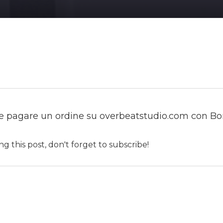
Russi
Spani
le pagare un ordine su overbeatstudio.com con Bon
g this post, don't forget to subscribe!