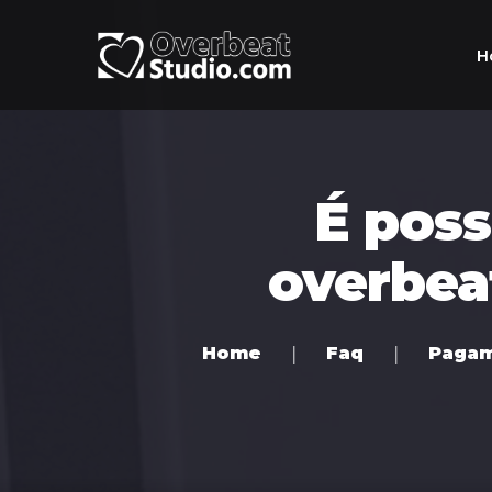
H
É poss
overbea
Home
Faq
Pagam