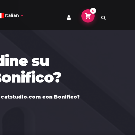
0
Italian
dine su
e (Simplified)
onifico?
h
h
beatstudio.com con Bonifico?
an
guese