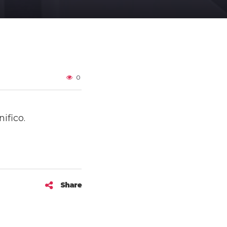
an
sh
0
ifico.
Share