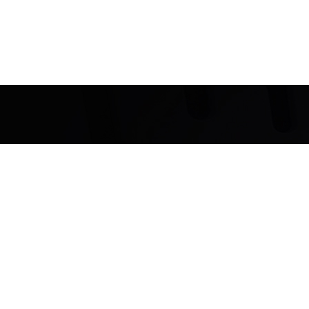
Dove le
parole
non
arrivano…
La
musica
parla.
(Ludwig Van Beethoven)