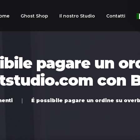
ome
Ghost Shop
Il nostro Studio
Contatti
Arabic
ibile pagare un or
Chines
Dutch
tstudio.com con B
Englis
Frenc
enti
É possibile pagare un ordine su over
Germ
Italian
Portu