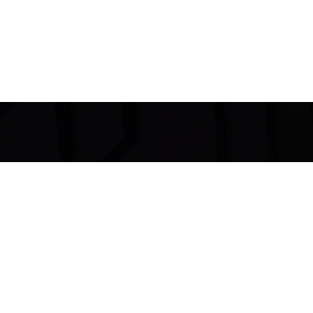
Dove le
parole
non arrivano…
La
musica
parla.
(Ludwig Van Beethoven)