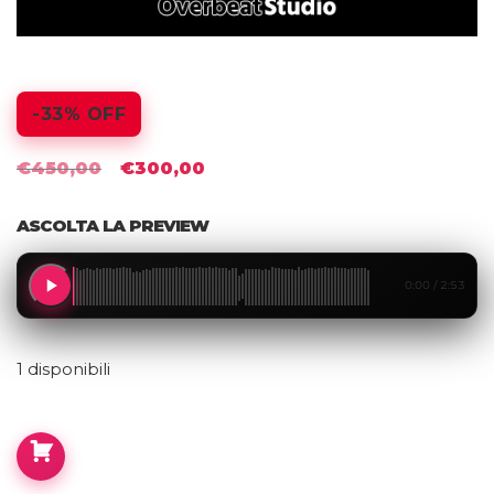
-33% OFF
Il
Il
€
450,00
€
300,00
prezzo
prezzo
originale
attuale
ASCOLTA LA PREVIEW
era:
è:
€450,00.
€300,00.
0:00 / 2:53
Audio
1 disponibili
Player