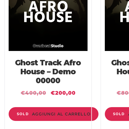
Ghost Track Afro
Ghos
House – Demo
Ho
00000
€
400,00
€
200,00
€
80
Il
Il
prezzo
prezzo
originale
attuale
AGGIUNGI AL CARRELLO
SOLD
SOLD
era:
è:
€400,00.
€200,00.