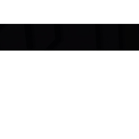
Dove le
parole
non arrivano…
La
musica
parla.
(Ludwig Van Beethoven)